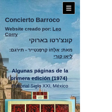
Concierto Barroco
Website creado por:
Leo
Corry
קונצ'רטו בארוקי
מאת: אָלֵחוֹ קַרפֶּנטְיֵיר -
תירגם:
ליאו קורי
Algunas páginas de la
primera edición (1974)
Editorial Siglo XXI, México