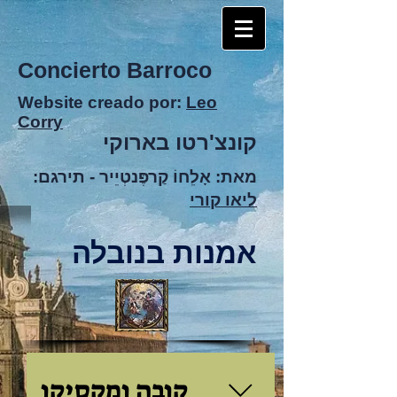
Concierto Barroco
Website creado por:
Leo
Corry
קונצ'רטו בארוקי
מאת: אָלֵחוֹ קַרפֶּנטְיֵיר -
תירגם:
ליאו קורי
אמנות בנובלה
קובה ומקסיקו